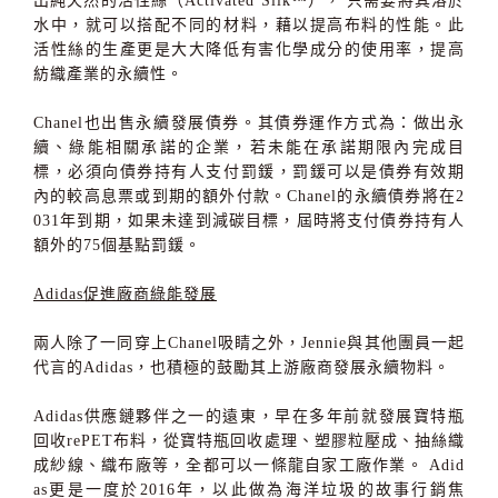
出純天然的活性絲（Activated Silk™）， 只需要將其溶於
水中，就可以搭配不同的材料，藉以提高布料的性能。此
活性絲的生產更是大大降低有害化學成分的使用率，提高
紡織產業的永續性。
Chanel也出售永續發展債券。其債券運作方式為：做出永
續、綠能相關承諾的企業，若未能在承諾期限內完成目
標，必須向債券持有人支付罰鍰，罰鍰可以是債券有效期
內的較高息票或到期的額外付款。Chanel的永續債券將在2
031年到期，如果未達到減碳目標，屆時將支付債券持有人
額外的75個基點罰鍰。
Adidas促進廠商綠能發展
兩人除了一同穿上Chanel吸睛之外，Jennie與其他團員一起
代言的Adidas，也積極的鼓勵其上游廠商發展永續物料。
Adidas供應鏈夥伴之一的遠東，早在多年前就發展寶特瓶
回收rePET布料，從寶特瓶回收處理、塑膠粒壓成、抽絲織
成紗線、織布廠等，全都可以一條龍自家工廠作業。 Adid
as更是一度於2016年，以此做為海洋垃圾的故事行銷焦