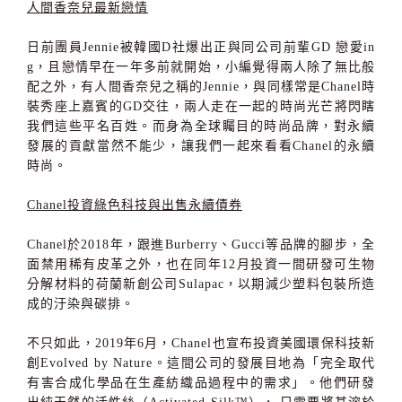
人間香奈兒最新戀情
日前團員Jennie被韓國D社爆出正與同公司前輩GD 戀愛in
g，且戀情早在一年多前就開始，小編覺得兩人除了無比般
配之外，有人間香奈兒之稱的Jennie，與同樣常是Chanel時
裝秀座上嘉賓的GD交往，兩人走在一起的時尚光芒將閃瞎
我們這些平名百姓。而身為全球矚目的時尚品牌，對永續
發展的貢獻當然不能少，讓我們一起來看看Chanel的永續
時尚。
Chanel投資綠色科技與出售永續債券
Chanel於2018年，跟進Burberry、Gucci等品牌的腳步，全
面禁用稀有皮革之外，也在同年12月投資一間研發可生物
分解材料的荷蘭新創公司Sulapac，以期減少塑料包裝所造
成的汙染與碳排。
不只如此，2019年6月，Chanel也宣布投資美國環保科技新
創Evolved by Nature。這間公司的發展目地為「完全取代
有害合成化學品在生產紡織品過程中的需求」。他們研發