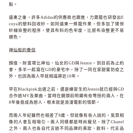
點。
遠東之後，許多Adidas的供應商也跟進，力寶龍也研發出E
coya的塑料回收紗，如同遠東一條龍作業，但多加了環保
紗線染整的程序，使其布料的色牢度，比胚布染整更不易
褪色。
神仙般的眷侶
顏值、財富堪比神仙、仙女的GD與Jennie，到目前為止約
會，多半一起窩在GD的豪宅中，除了一同在家甜蜜防疫之
外，也因為兩人早就相識將近10年。
早在Blackpink出道之前，還是練習生的Jennie就已經與GD
合作過MV及單曲，當時在鏡頭前明顯有些彆扭的兩人，在
8年後竟成為戀人，根本就是浪漫電影的情節。
而兩人年紀雖然也相差了8歲，但就像有些人說的，氣質相
像的人會互相吸引，兩人同樣都是時尚寵兒，除了Chanel
之外，兩人也各自代言過不同品牌的美妝、飲料，代言品