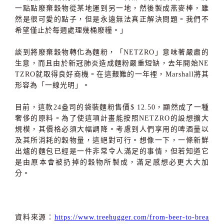
一點點廢棄穀物從某地運到另一地，然後製成燕麥棒，雖
然是很可愛的點子，但是永遠無法真正解決問題。我們不
希望僅止於每週處理幾桶廢糧。」
談到將廢棄穀物轉化為麵粉，「NETZRO」意味著嚴肅的
生意，而且由於新冠肺炎造成麵粉嚴重短缺，去年開始NE
TZRO就取得良好商機。在這艱難的一年裡，Marshall將其
形容為「一線光明」。
目前，這款24盎司的袋裝麵粉售價$ 12.50，顯然成了一種
奢侈的原料。為了使這項計畫能按照NETZRO的設想擴大
規模，其價格必須大幅調降。考慮到人們享用的啤酒量以
及其所消耗的穀物量，這絕對可行。想像一下，一條新鮮
出爐的麵包已經是一件非常令人滿足的事情，但若知道它
是由原本會被扔掉的穀物所製成，滿足感想必更大大加
分。
資料來源：
https://www.treehugger.com/from-beer-to-brea