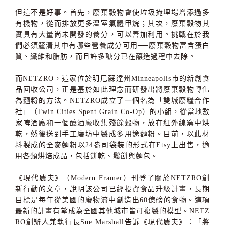
但這不是好事。首先，廢棄穀物會使垃圾掩埋場增添過多
有機物，從而排放更多溫室氣體甲烷；其次，廢棄穀物其
實具有大量尚未開發的養分，可以善加利用。挑戰在於我
們必須釐清其中有哪些營養成分可用──廢棄穀物富含蛋白
質、纖維和脂肪，而且許多醣分已在釀造過程中去除。
而NETZRO，這家位於明尼蘇達州Minneapolis市的新創食
品回收公司，正是基於如此理念而研發出將廢棄穀物轉化
為麵粉的方法。NETZRO成立了一個名為「雙城廢糧合作
社」（Twin Cities Spent Grain Co-Op）的小組，從當地數
家啤酒廠和一個釀酒廠收集殘餘穀物，放在紅外線窯中烘
乾，然後送到手工磨坊中製成多用途麵粉。目前，以此材
料製成的全麥麵粉以24盎司袋裝的形式在Etsy上出售，適
用各類烘焙成品，包括餅乾、鬆餅與麵包。
《現代農夫》（Modern Framer）刊登了關於NETZRO創
新行動的文章，說明該公司已經投資食品升級計畫，長期
目標是每年從美國的廢物流中創造出60億磅的食物。這項
最新的計畫有望成為全國其他城市皆可複製的模型。NETZ
RO創辦人兼執行長Sue Marshall告訴《現代農夫》：「將