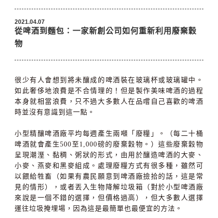
2021.04.07
從啤酒到麵包：一家新創公司如何重新利用廢棄穀
物
很少有人會想到將未釀成的啤酒裝在玻璃杯或玻璃罐中。
如此奢侈地浪費是不合情理的！但是製作美味啤酒的過程
本身就相當浪費，只不過大多數人在品嚐自己喜歡的啤酒
時並沒有意識到這一點。
小型精釀啤酒廠平均每週產生兩噸「廢糧」。（每二十桶
啤酒就會產生500至1,000磅的廢棄穀物。）這些廢棄穀物
呈現潮溼、黏稠、粥狀的形式，由用於釀造啤酒的大麥、
小麥、燕麥和黑麥組成。處理廢糧方式有很多種，雖然可
以餵給牲畜（如果有農民願意到啤酒廠撿拾的話，這是常
見的情形），或者丟入生物降解垃圾箱（對於小型啤酒廠
來說是一個不錯的選擇，但價格過高），但大多數人選擇
運往垃圾掩埋場，因為這是最簡單也最便宜的方法。