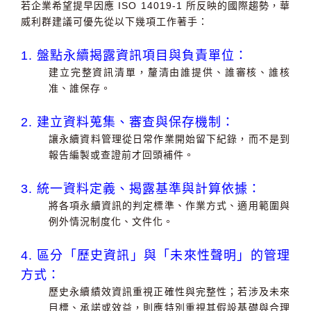
若企業希望提早因應 ISO 14019-1 所反映的國際趨勢，華
威利群建議可優先從以下幾項工作著手：
1. 盤點永續揭露資訊項目與負責單位：
建立完整資訊清單，釐清由誰提供、誰審核、誰核
准、誰保存。
2. 建立資料蒐集、審查與保存機制：
讓永續資料管理從日常作業開始留下紀錄，而不是到
報告編製或查證前才回頭補件。
3. 統一資料定義、揭露基準與計算依據：
將各項永續資訊的判定標準、作業方式、適用範圍與
例外情況制度化、文件化。
4. 區分「
歷史資訊」與「未來性聲明」的管理
方式：
歷史永續績效資訊重視正確性與完整性；若涉及未來
目標、承諾或效益，則應特別重視其假設基礎與合理