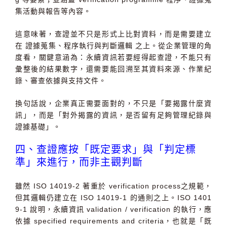
集活動與報告等內容。
這意味著，查證並不只是形式上比對資料，而是需要建立
在
證據蒐集、程序執行與判斷邏輯
之上。從企業管理的角
度看，關鍵意涵為：永續資訊若要經得起查證，不能只有
彙整後的結果數字，還需要能
回溯至其資料來源、作業紀
錄、審查依據與支持文件
。
換句話說，企業真正需要面對的，不只是「要揭露什麼資
訊」，而是「對外揭露的資訊，是否留有足夠管理紀錄與
證據基礎」。
四、查證應按「既定要求」與「判定標
準」來進行，而非主觀判斷
雖然
ISO 14019-2
著重於
verification process
之規範，
但其邏輯仍建立在
ISO 14019-1
的通則之上。
ISO 1401
9-1
說明，永續資訊
validation / verification
的執行，應
依據
specified requirements and criteria
，也就是「
既