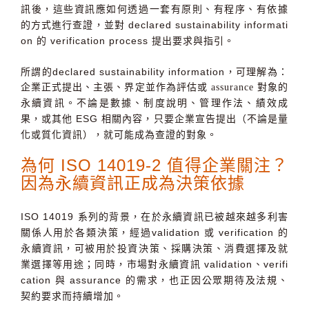
訊後，這些資訊應如何透過一套有原則、有程序、有依據
的方式進行查證，
並對
declared sustainability informati
on
的
verification process
提出要求與指引。
所謂的
declared sustainability information
，可理解為：
企業正式提出、主張、界定並作為評估或 assurance 對象的
。不論是數據、制度說明、管理作法、績效成
永續資訊
果，或其他
ESG
相關內容，只要企業宣告提出（不論是量
化或質化資訊），就可能成為查證的對象。
為何
ISO 14019-2
值得企業關注？
因為永續資訊正成為決策依據
ISO 14019
系列的背景，在於永續資訊已被越來越多利害
關係人用於各類決策，經過
validation
或
verification
的
永續資訊，可被用於投資決策、採購決策、消費選擇及就
業選擇等用途；同時，市場對永續資訊
validation
、
verifi
cation
與
assurance
的需求，也正因公眾期待及法規、
契約要求而持續增加。