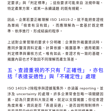
定要求
」與「
判定標準
」；這些要求可能來自
法規申報、
特定產業方案，或某一永續議題
的既有規範。
因此，企業若要正確理解
ISO 14019-2
，就不能把查證視
為單純「檢查有沒有錯」，而應理解為一套基於既定標
準、依序進行、形成結論的程序。
上述對企業管理的要求十分明確：企業對外揭露資訊時，
應同步釐清資料定義、計算依據、揭露基準、適用範圍、
判定標準與審核方式。唯有如此，查證才有一致的基礎，
揭露內容也才不致因不同理解而產生落差。
五、查證重視的不只有「正確性」，亦包
括「表達妥適性」與「不確定性」處理
ISO 14019-2
除程序與證據蒐集外，亦涵蓋
reporting
，並
涉及
uncertainty
的處理。許多企業常會忽略一項關鍵因
素，認為只要資料大致正確，就足以支撐揭露；但從查證
角度來看，資訊是否「
表達妥適
」、是否說明限制條件、