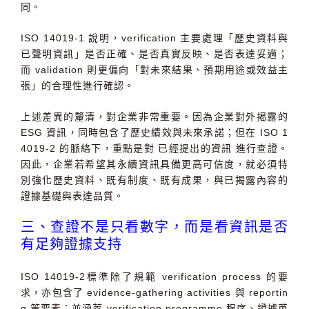
同。
ISO 14019-1
說明，
verification
主要處理「
歷史資料與
已聲明資訊
」是否正確、是否真實反映、是否表達妥適；
而
validation
則更偏向「
對未來結果、預期用途或效益主
張
」的合理性進行確認。
上述差異的釐清，對企業非常重要。因為企業對外揭露的
ESG
資訊，同時包含了歷史績效與未來承諾；但在
ISO 1
4019-2
的脈絡下，重點是對
已經提出的資訊
進行查證。
因此，企業若希望其永續資訊具備更高可信度，就必須特
別強化歷史資料、既有制度、既有成果，與已揭露內容的
證據基礎與表達品質。
三、查證不是只看數字，而是看資訊是否
有足夠證據支持
ISO 14019-2
標準除了規範
verification process
的要
求，亦包含了
evidence-gathering activities
與
reportin
g
等要素；並涵蓋
verification programme
程序、證據蒐