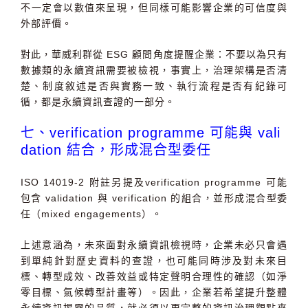
不一定會以數值來呈現，但同樣可能影響企業的可信度與
外部評價。
對此，華威利群從
ESG
顧問角度提醒企業：不要以為只有
數據類的永續資訊需要被檢視，事實上，治理架構是否清
楚、制度敘述是否與實務一致、執行流程是否有紀錄可
循，都是永續資訊查證的一部分。
七、verification programme 可能與 vali
dation 結合，形成混合型委任
ISO 14019-2
附註另提及
verification programme
可能
包含
validation
與
verification
的組合，並形成混合型委
任（
mixed engagements
）。
上述意涵為，未來面對永續資訊檢視時，企業未必只會遇
到單純針對歷史資料的查證，也可能同時涉及對未來目
標、轉型成效、改善效益或特定聲明合理性的確認（如淨
零目標、氣候轉型計畫等）。因此，企業若希望提升整體