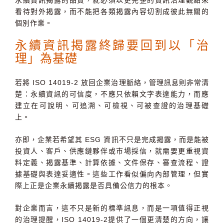
永續資訊揭露的品質，就必須以更完整的資訊治理觀點來
看待對外揭露，而不能把各類揭露內容切割成彼此無關的
個別作業。
永續資訊揭露終歸要回到以「治
理」為基礎
若將
ISO 14019-2
放回企業治理脈絡，管理訊息則非常清
楚：
永續資訊的可信度，不應只依賴文字表達能力，而應
建立在可說明、可追溯、可檢視、可被查證的治理基礎
上。
亦即，企業若希望其
ESG
資訊不只是完成揭露，而是能被
投資人、客戶、供應鏈夥伴或市場採信，就需要更重視資
料定義、揭露基準、計算依據、文件保存、審查流程、證
據基礎與表達妥適性。這些工作看似偏向內部管理，但實
際上正是企業永續揭露是否具備公信力的根本。
對企業而言，這不只是新的標準訊息，而是一項值得正視
的治理提醒，
ISO 14019-2
提供了一個更清楚的方向，讓