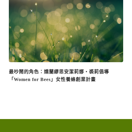
最吵鬧的角色：嬌蘭繆思安潔莉娜‧裘莉倡導
「Women for Bees」女性養蜂創業計畫