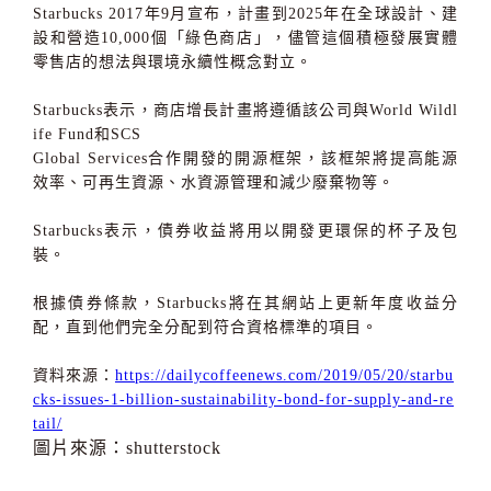
Starbucks 2017
年
9
月宣布，計畫到
2025
年在全球設計、建
設和營造
10,000
個「綠色商店」，儘管這個積極發展實體
零售店的想法與環境永續性概念對立。
Starbucks
表示，商店增長計畫將遵循該公司與
World Wildl
ife Fund
和
SCS
Global Services
合作開發的開源框架，該框架將提高能源
效率、可再生資源、水資源管理和減少廢棄物等。
Starbucks
表示，債券收益將用以開發更環保的杯子及包
裝。
根據債券條款，
Starbucks
將在其網站上更新年度收益分
配，直到他們完全分配到符合資格標準的項目。
資料來源：
https://dailycoffeenews.com/2019/05/20/starbu
cks-issues-1-billion-sustainability-bond-for-supply-and-re
tail/
圖片來源：shutterstock