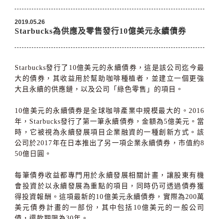
2019.05.26
Starbucks為供應及零售發行10億美元永續債券
Starbucks
發行了
10
億美元的永續債券，這是該公司迄今最
大的債券，其收益用於幫助咖啡種植者，並建立一個更強
大且永續的供應鏈，以及公司「綠色零售」的項目。
10
億美元的永續債券是全球咖啡產業中規模最大的。
2016
年，
Starbucks
發行了第一筆永續債券，金額為
5
億美元。當
時，它被視為永續發展項目企業融資的一種創新方式。該
公司於
2017
年在日本推出了另一項企業永續債券，市值約
8
50
億日圓。
每筆債券收益都專門用於永續發展相關計畫，讓股東有機
會投資於以永續發展為重點的項目，同時仍可透過債券獲
得投資報酬。這項最新的
10
億美元永續債券，實際為
200
萬
美元債券計畫的一部份，其中包括
10
億美元的一般公司
債，還款期限為
30
年。