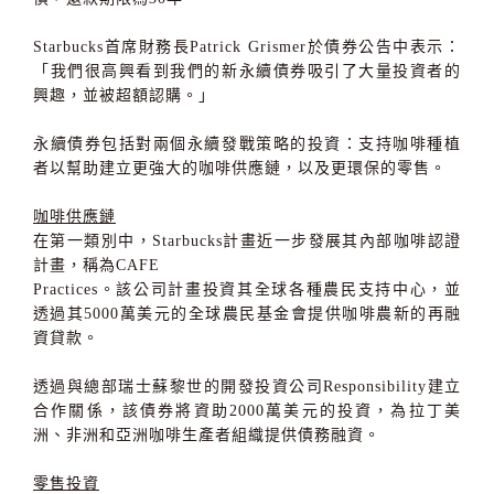
Starbucks
首席財務長
Patrick Grismer
於債券公告中表示：
「我們很高興看到我們的新永續債券吸引了大量投資者的
興趣，並被超額認購。」
永續債券包括對兩個永續發戰策略的投資：支持咖啡種植
者以幫助建立更強大的咖啡供應鏈，以及更環保的零售。
咖啡供應鏈
在第一類別中，
Starbucks
計畫近一步發展其內部咖啡認證
計畫，稱為
CAFE
Practices
。該公司計畫投資其全球各種農民支持中心，並
透過其
5000
萬美元的全球農民基金會提供咖啡農新的再融
資貸款。
透過與總部瑞士蘇黎世的開發投資公司
Responsibility
建立
合作關係，該債券將資助
2000
萬美元的投資，為拉丁美
洲、非洲和亞洲咖啡生產者組織提供債務融資。
零售投資