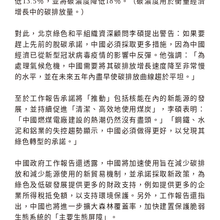
低13.5％，並將碳濃度降低18％。（碳濃度用於衡量經濟
增長中的碳排放量。）
對此，北京綠色和平組織資深顧問李碩提出警告：如果要
趕上先前的脫碳承諾，中國必須採取更多措施，因為中國
經濟已從新型冠狀病毒疫情的影響中反彈。他強調：「為
處理氣候危機，中國需要將其碳排放增長速度降至非常慢
的水平，並在未來五年內盡早使碳排放曲線趨於平坦。」
至於工作報告承諾將「推動」包括核能在內的新能源的發
展，並持續促進「清潔、高效地使用煤炭」，李碩表明：
「中國燃煤電廠建設的熱潮仍然沒有盡頭。」「鋼鐵、水
泥和鋁業的失控趨勢顯示，中國必須做得更好，以兌現其
綠色轉型的承諾。」
中國政府工作報告還透露，中國將加速使用旨在減少碳排
放和減少能源使用的新貿易機制，並承諾採取新政策，為
綠色及低碳發展提供更多的財政支持，例如提供更多的企
業所得稅抵免額，以支持環境保護。另外，工作報告還指
出，中國也將進一步擴大森林覆蓋率，加快建置保護脆弱
生態系統的「主要生態屏障」。